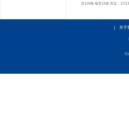
共129条 每页10条 页次：12/1
|
关于
C