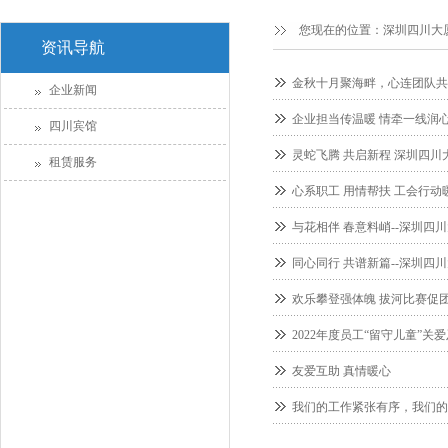
您现在的位置：
深圳四川大
资讯导航
金秋十月聚海畔，心连团队共
企业新闻
企业担当传温暖 情牵一线润
四川宾馆
灵蛇飞腾 共启新程 深圳四川大
租赁服务
心系职工 用情帮扶 工会行动
与花相伴 春意料峭--深圳四
同心同行 共谱新篇--深圳四川
欢乐攀登强体魄 拔河比赛促
2022年度员工“留守儿童”
友爱互助 真情暖心
我们的工作紧张有序，我们的