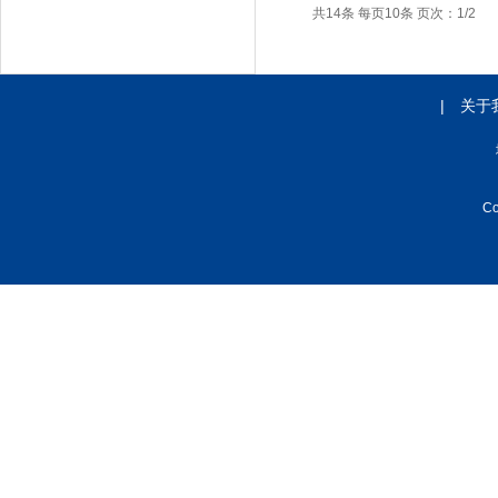
共14条 每页10条 页次：1/2
|
关于
C